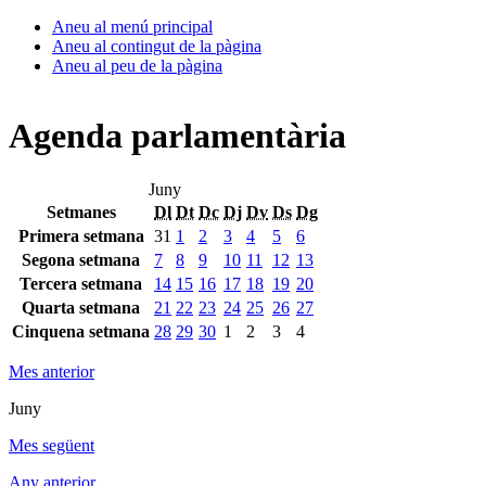
Aneu al menú principal
Aneu al contingut de la pàgina
Aneu al peu de la pàgina
Agenda parlamentària
Juny
Setmanes
Dl
Dt
Dc
Dj
Dv
Ds
Dg
Primera setmana
31
1
2
3
4
5
6
Segona setmana
7
8
9
10
11
12
13
Tercera setmana
14
15
16
17
18
19
20
Quarta setmana
21
22
23
24
25
26
27
Cinquena setmana
28
29
30
1
2
3
4
Mes anterior
Juny
Mes següent
Any anterior