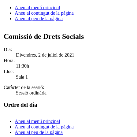
Aneu al menú principal
Aneu al contingut de la pàgina
Aneu al peu de la pàgina
Comissió de Drets Socials
Dia:
Divendres, 2 de juliol de 2021
Hora:
11:30h
Lloc:
Sala 1
Caràcter de la sessió:
Sessió ordinària
Ordre del dia
Aneu al menú principal
Aneu al contingut de la pàgina
Aneu al peu de la pàgina