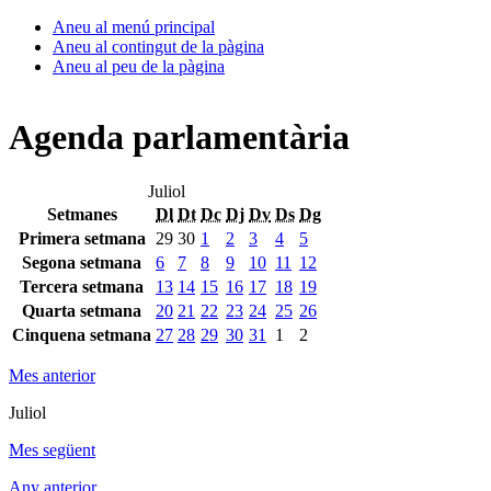
Aneu al menú principal
Aneu al contingut de la pàgina
Aneu al peu de la pàgina
Agenda parlamentària
Juliol
Setmanes
Dl
Dt
Dc
Dj
Dv
Ds
Dg
Primera setmana
29
30
1
2
3
4
5
Segona setmana
6
7
8
9
10
11
12
Tercera setmana
13
14
15
16
17
18
19
Quarta setmana
20
21
22
23
24
25
26
Cinquena setmana
27
28
29
30
31
1
2
Mes anterior
Juliol
Mes següent
Any anterior