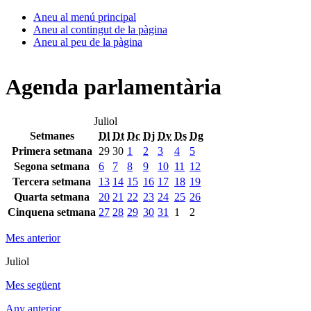
Aneu al menú principal
Aneu al contingut de la pàgina
Aneu al peu de la pàgina
Agenda parlamentària
Juliol
Setmanes
Dl
Dt
Dc
Dj
Dv
Ds
Dg
Primera setmana
29
30
1
2
3
4
5
Segona setmana
6
7
8
9
10
11
12
Tercera setmana
13
14
15
16
17
18
19
Quarta setmana
20
21
22
23
24
25
26
Cinquena setmana
27
28
29
30
31
1
2
Mes anterior
Juliol
Mes següent
Any anterior