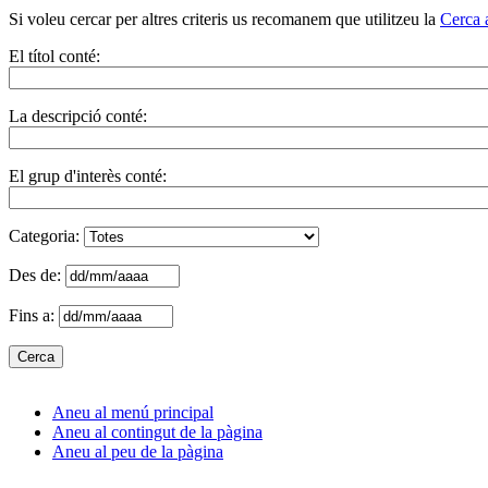
Si voleu cercar per altres criteris us recomanem que utilitzeu la
Cerca 
El títol conté:
La descripció conté:
El grup d'interès conté:
Categoria:
Des de:
Fins a:
Aneu al menú principal
Aneu al contingut de la pàgina
Aneu al peu de la pàgina