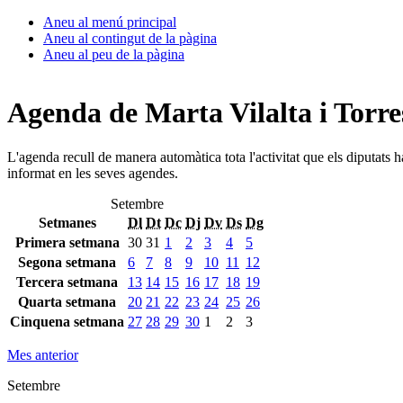
Aneu al menú principal
Aneu al contingut de la pàgina
Aneu al peu de la pàgina
Agenda de Marta Vilalta i Torre
L'agenda recull de manera automàtica tota l'activitat que els diputats 
informat en les seves agendes.
Setembre
Setmanes
Dl
Dt
Dc
Dj
Dv
Ds
Dg
Primera setmana
30
31
1
2
3
4
5
Segona setmana
6
7
8
9
10
11
12
Tercera setmana
13
14
15
16
17
18
19
Quarta setmana
20
21
22
23
24
25
26
Cinquena setmana
27
28
29
30
1
2
3
Mes anterior
Setembre