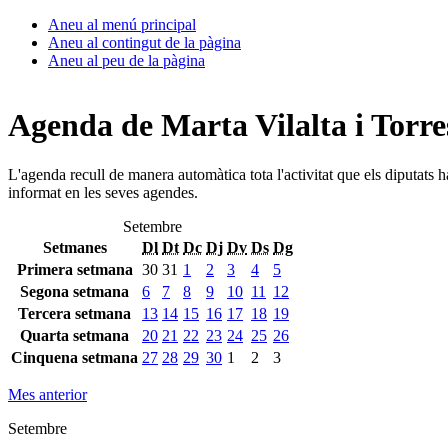
Aneu al menú principal
Aneu al contingut de la pàgina
Aneu al peu de la pàgina
Agenda de Marta Vilalta i Torre
L'agenda recull de manera automàtica tota l'activitat que els diputats 
informat en les seves agendes.
Setembre
Setmanes
Dl
Dt
Dc
Dj
Dv
Ds
Dg
Primera setmana
30
31
1
2
3
4
5
Segona setmana
6
7
8
9
10
11
12
Tercera setmana
13
14
15
16
17
18
19
Quarta setmana
20
21
22
23
24
25
26
Cinquena setmana
27
28
29
30
1
2
3
Mes anterior
Setembre