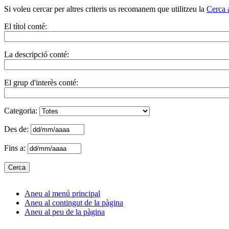
Si voleu cercar per altres criteris us recomanem que utilitzeu la
Cerca 
El títol conté:
La descripció conté:
El grup d'interès conté:
Categoria:
Des de:
Fins a:
Aneu al menú principal
Aneu al contingut de la pàgina
Aneu al peu de la pàgina