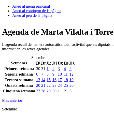
Aneu al menú principal
Aneu al contingut de la pàgina
Aneu al peu de la pàgina
Agenda de Marta Vilalta i Torre
L'agenda recull de manera automàtica tota l'activitat que els diputats 
informat en les seves agendes.
Setembre
Setmanes
Dl
Dt
Dc
Dj
Dv
Ds
Dg
Primera setmana
30
31
1
2
3
4
5
Segona setmana
6
7
8
9
10
11
12
Tercera setmana
13
14
15
16
17
18
19
Quarta setmana
20
21
22
23
24
25
26
Cinquena setmana
27
28
29
30
1
2
3
Mes anterior
Setembre