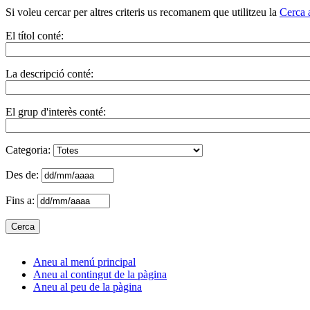
Si voleu cercar per altres criteris us recomanem que utilitzeu la
Cerca 
El títol conté:
La descripció conté:
El grup d'interès conté:
Categoria:
Des de:
Fins a:
Aneu al menú principal
Aneu al contingut de la pàgina
Aneu al peu de la pàgina