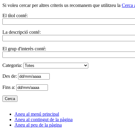
Si voleu cercar per altres criteris us recomanem que utilitzeu la
Cerca 
El títol conté:
La descripció conté:
El grup d'interès conté:
Categoria:
Des de:
Fins a:
Aneu al menú principal
Aneu al contingut de la pàgina
Aneu al peu de la pàgina