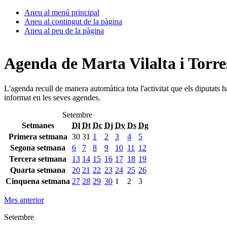
Aneu al menú principal
Aneu al contingut de la pàgina
Aneu al peu de la pàgina
Agenda de Marta Vilalta i Torre
L'agenda recull de manera automàtica tota l'activitat que els diputats 
informat en les seves agendes.
Setembre
Setmanes
Dl
Dt
Dc
Dj
Dv
Ds
Dg
Primera setmana
30
31
1
2
3
4
5
Segona setmana
6
7
8
9
10
11
12
Tercera setmana
13
14
15
16
17
18
19
Quarta setmana
20
21
22
23
24
25
26
Cinquena setmana
27
28
29
30
1
2
3
Mes anterior
Setembre