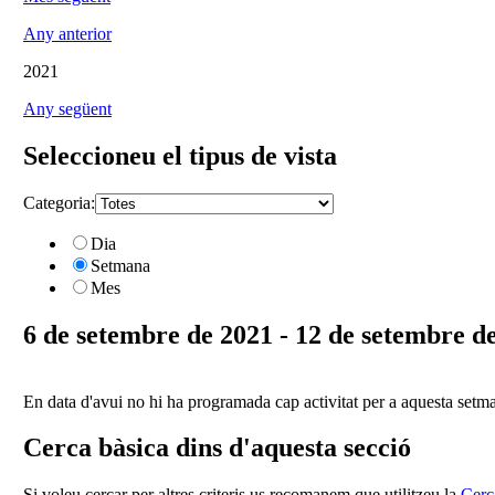
Any anterior
2021
Any següent
Seleccioneu el tipus de vista
Categoria:
Dia
Setmana
Mes
6 de setembre de 2021 - 12 de setembre d
En data d'avui no hi ha programada cap activitat per a aquesta setm
Cerca bàsica dins d'aquesta secció
Si voleu cercar per altres criteris us recomanem que utilitzeu la
Cerc