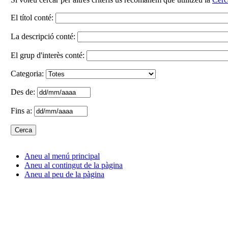
El títol conté:
La descripció conté:
El grup d'interès conté:
Categoria:
Des de:
Fins a:
Aneu al menú principal
Aneu al contingut de la pàgina
Aneu al peu de la pàgina