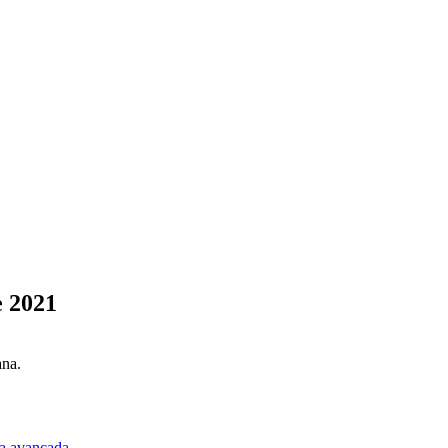
e 2021
ana.
a avançada