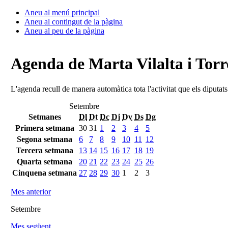
Aneu al menú principal
Aneu al contingut de la pàgina
Aneu al peu de la pàgina
Agenda de Marta Vilalta i Torr
L'agenda recull de manera automàtica tota l'activitat que els diputat
Setembre
Setmanes
Dl
Dt
Dc
Dj
Dv
Ds
Dg
Primera setmana
30
31
1
2
3
4
5
Segona setmana
6
7
8
9
10
11
12
Tercera setmana
13
14
15
16
17
18
19
Quarta setmana
20
21
22
23
24
25
26
Cinquena setmana
27
28
29
30
1
2
3
Mes anterior
Setembre
Mes següent