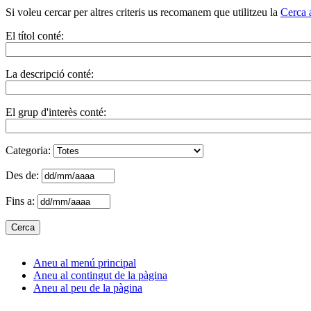
Si voleu cercar per altres criteris us recomanem que utilitzeu la
Cerca 
El títol conté:
La descripció conté:
El grup d'interès conté:
Categoria:
Des de:
Fins a:
Aneu al menú principal
Aneu al contingut de la pàgina
Aneu al peu de la pàgina