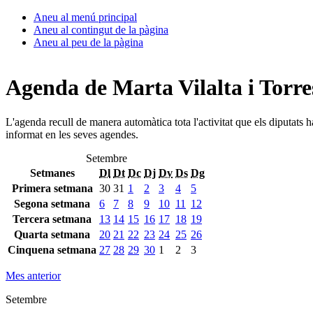
Aneu al menú principal
Aneu al contingut de la pàgina
Aneu al peu de la pàgina
Agenda de Marta Vilalta i Torre
L'agenda recull de manera automàtica tota l'activitat que els diputats 
informat en les seves agendes.
Setembre
Setmanes
Dl
Dt
Dc
Dj
Dv
Ds
Dg
Primera setmana
30
31
1
2
3
4
5
Segona setmana
6
7
8
9
10
11
12
Tercera setmana
13
14
15
16
17
18
19
Quarta setmana
20
21
22
23
24
25
26
Cinquena setmana
27
28
29
30
1
2
3
Mes anterior
Setembre