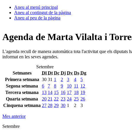
Aneu al menú principal
Aneu al contingut de la pàgina
Aneu al peu de la pàgina
Agenda de Marta Vilalta i Torre
L'agenda recull de manera automàtica tota l'activitat que els diputats 
informat en les seves agendes.
Setembre
Setmanes
Dl
Dt
Dc
Dj
Dv
Ds
Dg
Primera setmana
30
31
1
2
3
4
5
Segona setmana
6
7
8
9
10
11
12
Tercera setmana
13
14
15
16
17
18
19
Quarta setmana
20
21
22
23
24
25
26
Cinquena setmana
27
28
29
30
1
2
3
Mes anterior
Setembre