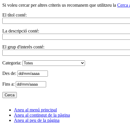
Si voleu cercar per altres criteris us recomanem que utilitzeu la
Cerca 
El títol conté:
La descripció conté:
El grup d'interès conté:
Categoria:
Des de:
Fins a:
Aneu al menú principal
Aneu al contingut de la pàgina
Aneu al peu de la pàgina