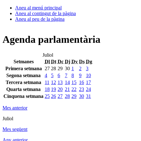
Aneu al menú principal
Aneu al contingut de la pàgina
Aneu al peu de la pàgina
Agenda parlamentària
Juliol
Setmanes
Dl
Dt
Dc
Dj
Dv
Ds
Dg
Primera setmana
27
28
29
30
1
2
3
Segona setmana
4
5
6
7
8
9
10
Tercera setmana
11
12
13
14
15
16
17
Quarta setmana
18
19
20
21
22
23
24
Cinquena setmana
25
26
27
28
29
30
31
Mes anterior
Juliol
Mes següent
Any anterior