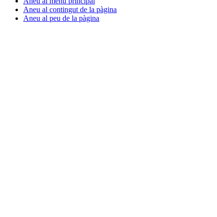
Aneu al menú principal
Aneu al contingut de la pàgina
Aneu al peu de la pàgina