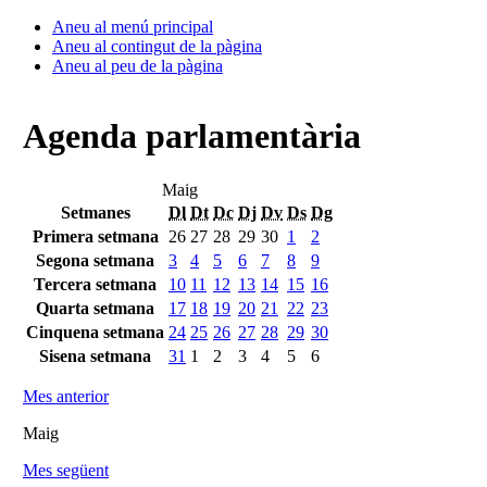
Aneu al menú principal
Aneu al contingut de la pàgina
Aneu al peu de la pàgina
Agenda parlamentària
Maig
Setmanes
Dl
Dt
Dc
Dj
Dv
Ds
Dg
Primera setmana
26
27
28
29
30
1
2
Segona setmana
3
4
5
6
7
8
9
Tercera setmana
10
11
12
13
14
15
16
Quarta setmana
17
18
19
20
21
22
23
Cinquena setmana
24
25
26
27
28
29
30
Sisena setmana
31
1
2
3
4
5
6
Mes anterior
Maig
Mes següent