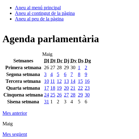
Aneu al menú principal
Aneu al contingut de la pàgina
Aneu al peu de la pàgina
Agenda parlamentària
Maig
Setmanes
Dl
Dt
Dc
Dj
Dv
Ds
Dg
Primera setmana
26
27
28
29
30
1
2
Segona setmana
3
4
5
6
7
8
9
Tercera setmana
10
11
12
13
14
15
16
Quarta setmana
17
18
19
20
21
22
23
Cinquena setmana
24
25
26
27
28
29
30
Sisena setmana
31
1
2
3
4
5
6
Mes anterior
Maig
Mes següent