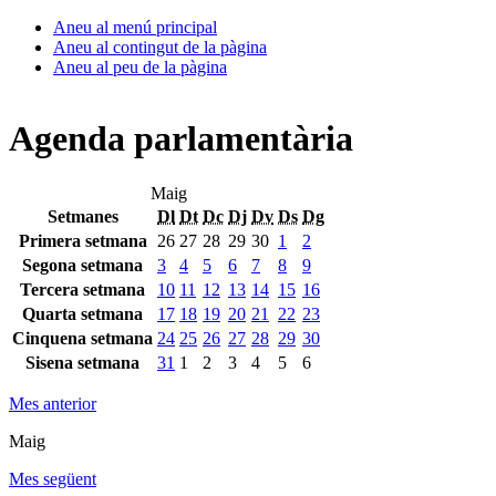
Aneu al menú principal
Aneu al contingut de la pàgina
Aneu al peu de la pàgina
Agenda parlamentària
Maig
Setmanes
Dl
Dt
Dc
Dj
Dv
Ds
Dg
Primera setmana
26
27
28
29
30
1
2
Segona setmana
3
4
5
6
7
8
9
Tercera setmana
10
11
12
13
14
15
16
Quarta setmana
17
18
19
20
21
22
23
Cinquena setmana
24
25
26
27
28
29
30
Sisena setmana
31
1
2
3
4
5
6
Mes anterior
Maig
Mes següent