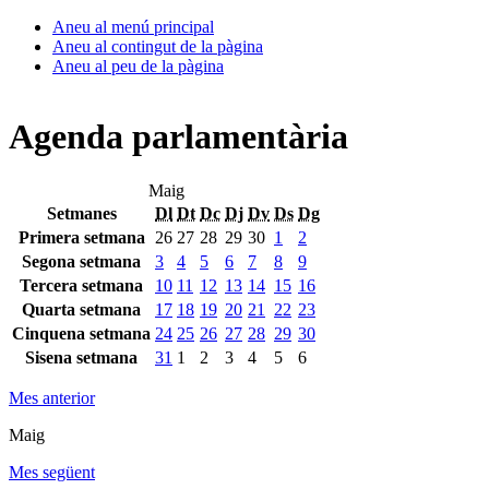
Aneu al menú principal
Aneu al contingut de la pàgina
Aneu al peu de la pàgina
Agenda parlamentària
Maig
Setmanes
Dl
Dt
Dc
Dj
Dv
Ds
Dg
Primera setmana
26
27
28
29
30
1
2
Segona setmana
3
4
5
6
7
8
9
Tercera setmana
10
11
12
13
14
15
16
Quarta setmana
17
18
19
20
21
22
23
Cinquena setmana
24
25
26
27
28
29
30
Sisena setmana
31
1
2
3
4
5
6
Mes anterior
Maig
Mes següent