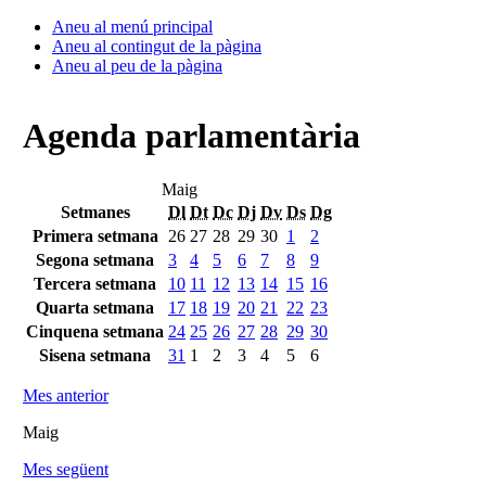
Aneu al menú principal
Aneu al contingut de la pàgina
Aneu al peu de la pàgina
Agenda parlamentària
Maig
Setmanes
Dl
Dt
Dc
Dj
Dv
Ds
Dg
Primera setmana
26
27
28
29
30
1
2
Segona setmana
3
4
5
6
7
8
9
Tercera setmana
10
11
12
13
14
15
16
Quarta setmana
17
18
19
20
21
22
23
Cinquena setmana
24
25
26
27
28
29
30
Sisena setmana
31
1
2
3
4
5
6
Mes anterior
Maig
Mes següent