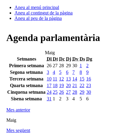
Aneu al menú principal
Aneu al contingut de la pàgina
Aneu al peu de la pàgina
Agenda parlamentària
Maig
Setmanes
Dl
Dt
Dc
Dj
Dv
Ds
Dg
Primera setmana
26
27
28
29
30
1
2
Segona setmana
3
4
5
6
7
8
9
Tercera setmana
10
11
12
13
14
15
16
Quarta setmana
17
18
19
20
21
22
23
Cinquena setmana
24
25
26
27
28
29
30
Sisena setmana
31
1
2
3
4
5
6
Mes anterior
Maig
Mes següent