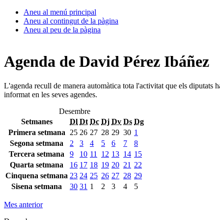
Aneu al menú principal
Aneu al contingut de la pàgina
Aneu al peu de la pàgina
Agenda de David Pérez Ibáñez
L'agenda recull de manera automàtica tota l'activitat que els diputats 
informat en les seves agendes.
Desembre
Setmanes
Dl
Dt
Dc
Dj
Dv
Ds
Dg
Primera setmana
25
26
27
28
29
30
1
Segona setmana
2
3
4
5
6
7
8
Tercera setmana
9
10
11
12
13
14
15
Quarta setmana
16
17
18
19
20
21
22
Cinquena setmana
23
24
25
26
27
28
29
Sisena setmana
30
31
1
2
3
4
5
Mes anterior