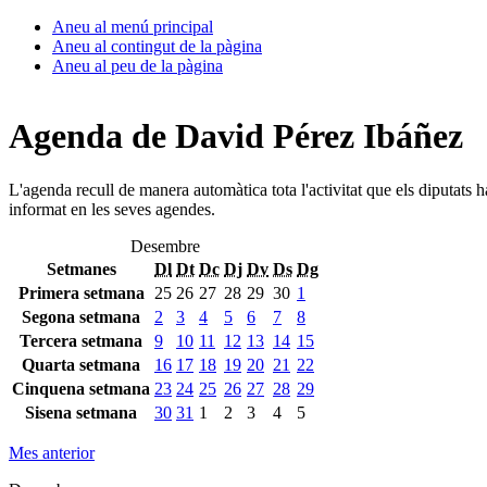
Aneu al menú principal
Aneu al contingut de la pàgina
Aneu al peu de la pàgina
Agenda de David Pérez Ibáñez
L'agenda recull de manera automàtica tota l'activitat que els diputats 
informat en les seves agendes.
Desembre
Setmanes
Dl
Dt
Dc
Dj
Dv
Ds
Dg
Primera setmana
25
26
27
28
29
30
1
Segona setmana
2
3
4
5
6
7
8
Tercera setmana
9
10
11
12
13
14
15
Quarta setmana
16
17
18
19
20
21
22
Cinquena setmana
23
24
25
26
27
28
29
Sisena setmana
30
31
1
2
3
4
5
Mes anterior