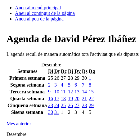
Aneu al menú principal
Aneu al contingut de la pàgina
Aneu al peu de la pàgina
Agenda de David Pérez Ibáñez
L'agenda recull de manera automàtica tota l'activitat que els diputat
Desembre
Setmanes
Dl
Dt
Dc
Dj
Dv
Ds
Dg
Primera setmana
25
26
27
28
29
30
1
Segona setmana
2
3
4
5
6
7
8
Tercera setmana
9
10
11
12
13
14
15
Quarta setmana
16
17
18
19
20
21
22
Cinquena setmana
23
24
25
26
27
28
29
Sisena setmana
30
31
1
2
3
4
5
Mes anterior
Desembre