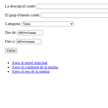
La descripció conté:
El grup d'interès conté:
Categoria:
Des de:
Fins a:
Aneu al menú principal
Aneu al contingut de la pàgina
Aneu al peu de la pàgina