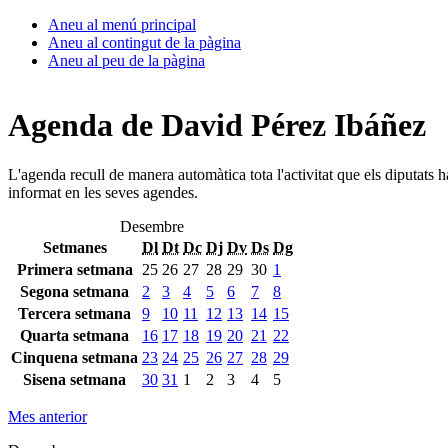
Aneu al menú principal
Aneu al contingut de la pàgina
Aneu al peu de la pàgina
Agenda de David Pérez Ibáñez
L'agenda recull de manera automàtica tota l'activitat que els diputats 
informat en les seves agendes.
Desembre
Setmanes
Dl
Dt
Dc
Dj
Dv
Ds
Dg
Primera setmana
25
26
27
28
29
30
1
Segona setmana
2
3
4
5
6
7
8
Tercera setmana
9
10
11
12
13
14
15
Quarta setmana
16
17
18
19
20
21
22
Cinquena setmana
23
24
25
26
27
28
29
Sisena setmana
30
31
1
2
3
4
5
Mes anterior