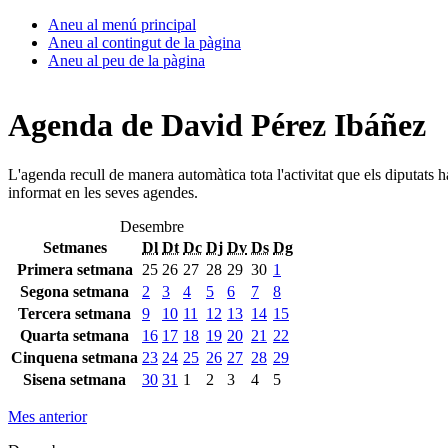
Aneu al menú principal
Aneu al contingut de la pàgina
Aneu al peu de la pàgina
Agenda de David Pérez Ibáñez
L'agenda recull de manera automàtica tota l'activitat que els diputats 
informat en les seves agendes.
Desembre
Setmanes
Dl
Dt
Dc
Dj
Dv
Ds
Dg
Primera setmana
25
26
27
28
29
30
1
Segona setmana
2
3
4
5
6
7
8
Tercera setmana
9
10
11
12
13
14
15
Quarta setmana
16
17
18
19
20
21
22
Cinquena setmana
23
24
25
26
27
28
29
Sisena setmana
30
31
1
2
3
4
5
Mes anterior