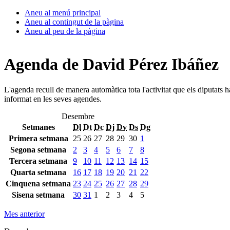
Aneu al menú principal
Aneu al contingut de la pàgina
Aneu al peu de la pàgina
Agenda de David Pérez Ibáñez
L'agenda recull de manera automàtica tota l'activitat que els diputats 
informat en les seves agendes.
Desembre
Setmanes
Dl
Dt
Dc
Dj
Dv
Ds
Dg
Primera setmana
25
26
27
28
29
30
1
Segona setmana
2
3
4
5
6
7
8
Tercera setmana
9
10
11
12
13
14
15
Quarta setmana
16
17
18
19
20
21
22
Cinquena setmana
23
24
25
26
27
28
29
Sisena setmana
30
31
1
2
3
4
5
Mes anterior