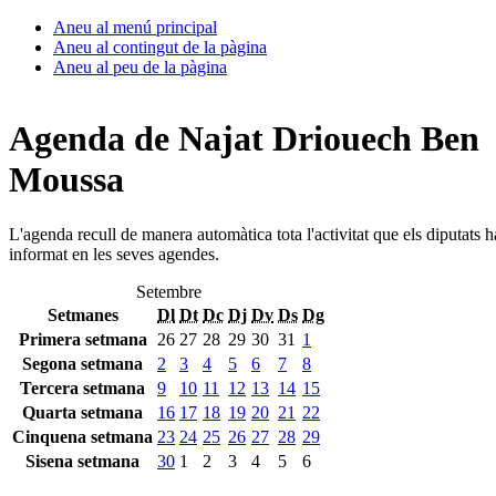
Aneu al menú principal
Aneu al contingut de la pàgina
Aneu al peu de la pàgina
Agenda de Najat Driouech Ben
Moussa
L'agenda recull de manera automàtica tota l'activitat que els diputats 
informat en les seves agendes.
Setembre
Setmanes
Dl
Dt
Dc
Dj
Dv
Ds
Dg
Primera setmana
26
27
28
29
30
31
1
Segona setmana
2
3
4
5
6
7
8
Tercera setmana
9
10
11
12
13
14
15
Quarta setmana
16
17
18
19
20
21
22
Cinquena setmana
23
24
25
26
27
28
29
Sisena setmana
30
1
2
3
4
5
6