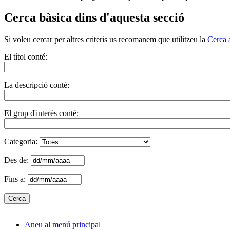
Cerca bàsica dins d'aquesta secció
Si voleu cercar per altres criteris us recomanem que utilitzeu la
Cerca 
El títol conté:
La descripció conté:
El grup d'interès conté:
Categoria:
Des de:
Fins a:
Aneu al menú principal