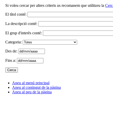
Si voleu cercar per altres criteris us recomanem que utilitzeu la
Cerc
El títol conté:
La descripció conté:
El grup d'interès conté:
Categoria:
Des de:
Fins a:
Aneu al menú principal
Aneu al contingut de la pàgina
Aneu al peu de la pàgina