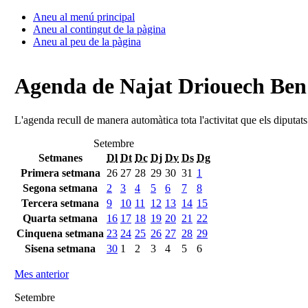
Aneu al menú principal
Aneu al contingut de la pàgina
Aneu al peu de la pàgina
Agenda de Najat Driouech Be
L'agenda recull de manera automàtica tota l'activitat que els diputat
Setembre
Setmanes
Dl
Dt
Dc
Dj
Dv
Ds
Dg
Primera setmana
26
27
28
29
30
31
1
Segona setmana
2
3
4
5
6
7
8
Tercera setmana
9
10
11
12
13
14
15
Quarta setmana
16
17
18
19
20
21
22
Cinquena setmana
23
24
25
26
27
28
29
Sisena setmana
30
1
2
3
4
5
6
Mes anterior
Setembre