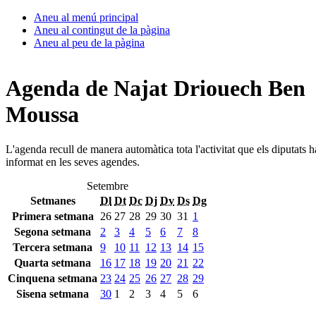
Aneu al menú principal
Aneu al contingut de la pàgina
Aneu al peu de la pàgina
Agenda de Najat Driouech Ben
Moussa
L'agenda recull de manera automàtica tota l'activitat que els diputats 
informat en les seves agendes.
Setembre
Setmanes
Dl
Dt
Dc
Dj
Dv
Ds
Dg
Primera setmana
26
27
28
29
30
31
1
Segona setmana
2
3
4
5
6
7
8
Tercera setmana
9
10
11
12
13
14
15
Quarta setmana
16
17
18
19
20
21
22
Cinquena setmana
23
24
25
26
27
28
29
Sisena setmana
30
1
2
3
4
5
6