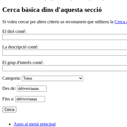
Cerca bàsica dins d'aquesta secció
Si voleu cercar per altres criteris us recomanem que utilitzeu la
Cerca 
El títol conté:
La descripció conté:
El grup d'interès conté:
Categoria:
Des de:
Fins a:
Aneu al menú principal