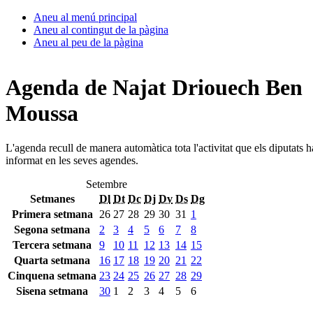
Aneu al menú principal
Aneu al contingut de la pàgina
Aneu al peu de la pàgina
Agenda de Najat Driouech Ben
Moussa
L'agenda recull de manera automàtica tota l'activitat que els diputats 
informat en les seves agendes.
Setembre
Setmanes
Dl
Dt
Dc
Dj
Dv
Ds
Dg
Primera setmana
26
27
28
29
30
31
1
Segona setmana
2
3
4
5
6
7
8
Tercera setmana
9
10
11
12
13
14
15
Quarta setmana
16
17
18
19
20
21
22
Cinquena setmana
23
24
25
26
27
28
29
Sisena setmana
30
1
2
3
4
5
6