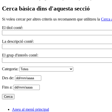
Cerca bàsica dins d'aquesta secció
Si voleu cercar per altres criteris us recomanem que utilitzeu la
Cerca 
El títol conté:
La descripció conté:
El grup d'interès conté:
Categoria:
Des de:
Fins a:
Aneu al menú principal