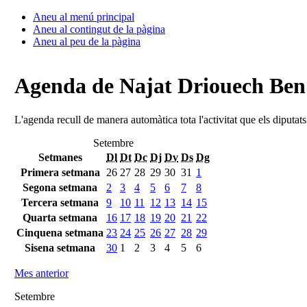
Aneu al menú principal
Aneu al contingut de la pàgina
Aneu al peu de la pàgina
Agenda de Najat Driouech Be
L'agenda recull de manera automàtica tota l'activitat que els diputat
Setembre
Setmanes
Dl
Dt
Dc
Dj
Dv
Ds
Dg
Primera setmana
26
27
28
29
30
31
1
Segona setmana
2
3
4
5
6
7
8
Tercera setmana
9
10
11
12
13
14
15
Quarta setmana
16
17
18
19
20
21
22
Cinquena setmana
23
24
25
26
27
28
29
Sisena setmana
30
1
2
3
4
5
6
Mes anterior
Setembre