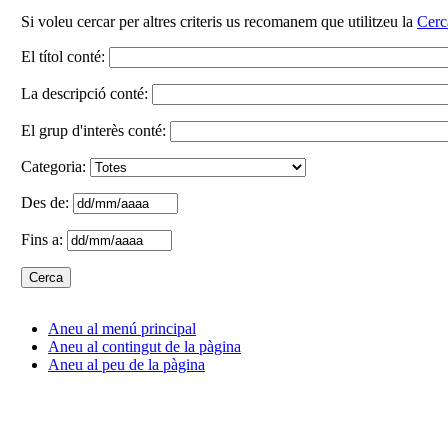
Si voleu cercar per altres criteris us recomanem que utilitzeu la
Cerc
El títol conté:
La descripció conté:
El grup d'interès conté:
Categoria:
Des de:
Fins a:
Aneu al menú principal
Aneu al contingut de la pàgina
Aneu al peu de la pàgina