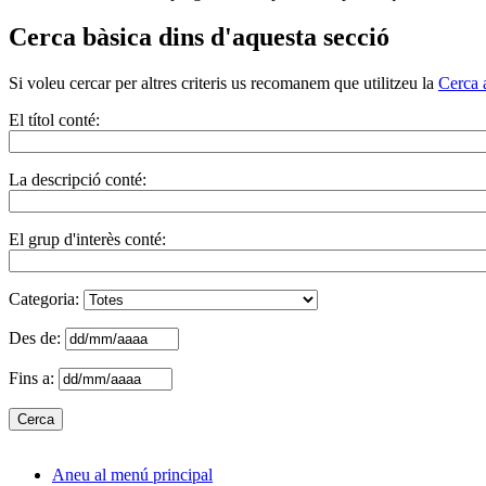
Cerca bàsica dins d'aquesta secció
Si voleu cercar per altres criteris us recomanem que utilitzeu la
Cerca 
El títol conté:
La descripció conté:
El grup d'interès conté:
Categoria:
Des de:
Fins a:
Aneu al menú principal