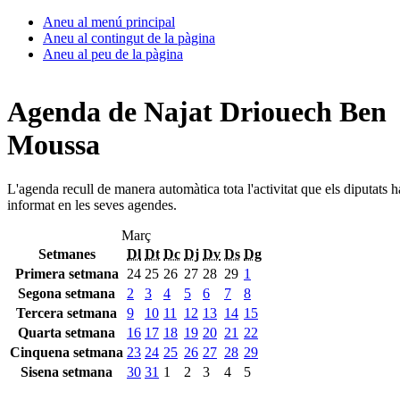
Aneu al menú principal
Aneu al contingut de la pàgina
Aneu al peu de la pàgina
Agenda de Najat Driouech Ben
Moussa
L'agenda recull de manera automàtica tota l'activitat que els diputats 
informat en les seves agendes.
Març
Setmanes
Dl
Dt
Dc
Dj
Dv
Ds
Dg
Primera setmana
24
25
26
27
28
29
1
Segona setmana
2
3
4
5
6
7
8
Tercera setmana
9
10
11
12
13
14
15
Quarta setmana
16
17
18
19
20
21
22
Cinquena setmana
23
24
25
26
27
28
29
Sisena setmana
30
31
1
2
3
4
5