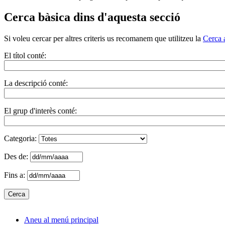
Cerca bàsica dins d'aquesta secció
Si voleu cercar per altres criteris us recomanem que utilitzeu la
Cerca 
El títol conté:
La descripció conté:
El grup d'interès conté:
Categoria:
Des de:
Fins a:
Aneu al menú principal