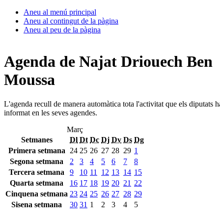
Aneu al menú principal
Aneu al contingut de la pàgina
Aneu al peu de la pàgina
Agenda de Najat Driouech Ben
Moussa
L'agenda recull de manera automàtica tota l'activitat que els diputats 
informat en les seves agendes.
Març
Setmanes
Dl
Dt
Dc
Dj
Dv
Ds
Dg
Primera setmana
24
25
26
27
28
29
1
Segona setmana
2
3
4
5
6
7
8
Tercera setmana
9
10
11
12
13
14
15
Quarta setmana
16
17
18
19
20
21
22
Cinquena setmana
23
24
25
26
27
28
29
Sisena setmana
30
31
1
2
3
4
5