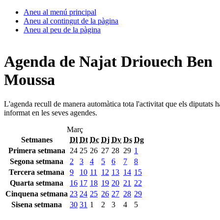
Aneu al menú principal
Aneu al contingut de la pàgina
Aneu al peu de la pàgina
Agenda de Najat Driouech Ben
Moussa
L'agenda recull de manera automàtica tota l'activitat que els diputats 
informat en les seves agendes.
Març
Setmanes
Dl
Dt
Dc
Dj
Dv
Ds
Dg
Primera setmana
24
25
26
27
28
29
1
Segona setmana
2
3
4
5
6
7
8
Tercera setmana
9
10
11
12
13
14
15
Quarta setmana
16
17
18
19
20
21
22
Cinquena setmana
23
24
25
26
27
28
29
Sisena setmana
30
31
1
2
3
4
5