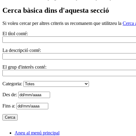
Cerca bàsica dins d'aquesta secció
Si voleu cercar per altres criteris us recomanem que utilitzeu la
Cerca 
El títol conté:
La descripció conté:
El grup d'interès conté:
Categoria:
Des de:
Fins a:
Aneu al menú principal