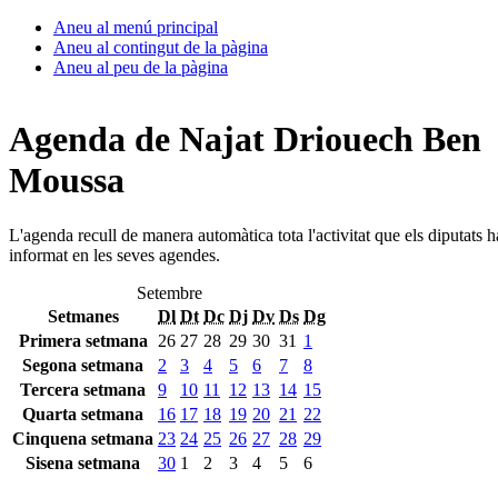
Aneu al menú principal
Aneu al contingut de la pàgina
Aneu al peu de la pàgina
Agenda de Najat Driouech Ben
Moussa
L'agenda recull de manera automàtica tota l'activitat que els diputats 
informat en les seves agendes.
Setembre
Setmanes
Dl
Dt
Dc
Dj
Dv
Ds
Dg
Primera setmana
26
27
28
29
30
31
1
Segona setmana
2
3
4
5
6
7
8
Tercera setmana
9
10
11
12
13
14
15
Quarta setmana
16
17
18
19
20
21
22
Cinquena setmana
23
24
25
26
27
28
29
Sisena setmana
30
1
2
3
4
5
6