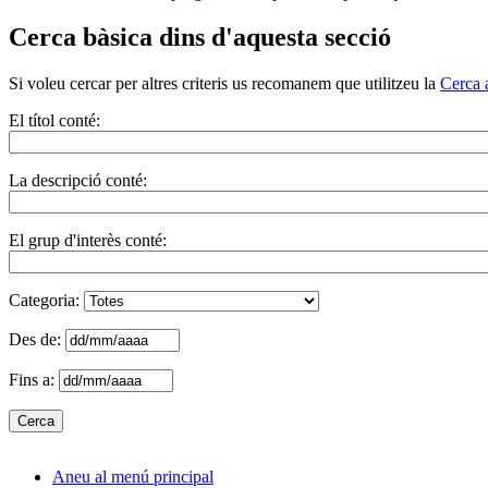
Cerca bàsica dins d'aquesta secció
Si voleu cercar per altres criteris us recomanem que utilitzeu la
Cerca 
El títol conté:
La descripció conté:
El grup d'interès conté:
Categoria:
Des de:
Fins a:
Aneu al menú principal