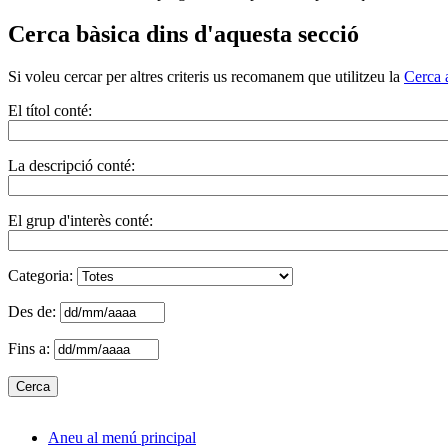
Cerca bàsica dins d'aquesta secció
Si voleu cercar per altres criteris us recomanem que utilitzeu la
Cerca 
El títol conté:
La descripció conté:
El grup d'interès conté:
Categoria:
Des de:
Fins a:
Aneu al menú principal