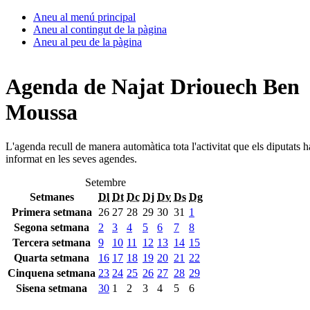
Aneu al menú principal
Aneu al contingut de la pàgina
Aneu al peu de la pàgina
Agenda de Najat Driouech Ben
Moussa
L'agenda recull de manera automàtica tota l'activitat que els diputats 
informat en les seves agendes.
Setembre
Setmanes
Dl
Dt
Dc
Dj
Dv
Ds
Dg
Primera setmana
26
27
28
29
30
31
1
Segona setmana
2
3
4
5
6
7
8
Tercera setmana
9
10
11
12
13
14
15
Quarta setmana
16
17
18
19
20
21
22
Cinquena setmana
23
24
25
26
27
28
29
Sisena setmana
30
1
2
3
4
5
6