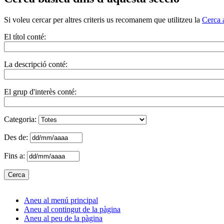
Si voleu cercar per altres criteris us recomanem que utilitzeu la
Cerca 
El títol conté:
La descripció conté:
El grup d'interès conté:
Categoria:
Des de:
Fins a:
Aneu al menú principal
Aneu al contingut de la pàgina
Aneu al peu de la pàgina