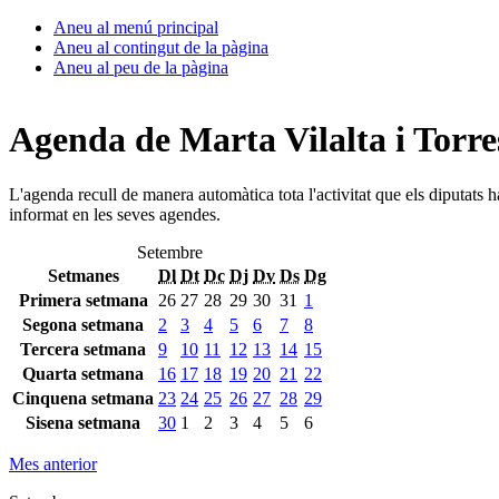
Aneu al menú principal
Aneu al contingut de la pàgina
Aneu al peu de la pàgina
Agenda de Marta Vilalta i Torre
L'agenda recull de manera automàtica tota l'activitat que els diputats 
informat en les seves agendes.
Setembre
Setmanes
Dl
Dt
Dc
Dj
Dv
Ds
Dg
Primera setmana
26
27
28
29
30
31
1
Segona setmana
2
3
4
5
6
7
8
Tercera setmana
9
10
11
12
13
14
15
Quarta setmana
16
17
18
19
20
21
22
Cinquena setmana
23
24
25
26
27
28
29
Sisena setmana
30
1
2
3
4
5
6
Mes anterior