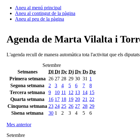
Aneu al menú principal
Aneu al contingut de la pàgina
Aneu al peu de la pàgina
Agenda de Marta Vilalta i Torr
L'agenda recull de manera automàtica tota l'activitat que els diputat
Setembre
Setmanes
Dl
Dt
Dc
Dj
Dv
Ds
Dg
Primera setmana
26
27
28
29
30
31
1
Segona setmana
2
3
4
5
6
7
8
Tercera setmana
9
10
11
12
13
14
15
Quarta setmana
16
17
18
19
20
21
22
Cinquena setmana
23
24
25
26
27
28
29
Sisena setmana
30
1
2
3
4
5
6
Mes anterior
Setembre