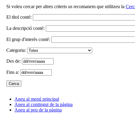
Si voleu cercar per altres criteris us recomanem que utilitzeu la
Cerc
El títol conté:
La descripció conté:
El grup d'interès conté:
Categoria:
Des de:
Fins a:
Aneu al menú principal
Aneu al contingut de la pàgina
Aneu al peu de la pàgina