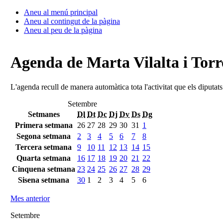
Aneu al menú principal
Aneu al contingut de la pàgina
Aneu al peu de la pàgina
Agenda de Marta Vilalta i Torr
L'agenda recull de manera automàtica tota l'activitat que els diputat
Setembre
Setmanes
Dl
Dt
Dc
Dj
Dv
Ds
Dg
Primera setmana
26
27
28
29
30
31
1
Segona setmana
2
3
4
5
6
7
8
Tercera setmana
9
10
11
12
13
14
15
Quarta setmana
16
17
18
19
20
21
22
Cinquena setmana
23
24
25
26
27
28
29
Sisena setmana
30
1
2
3
4
5
6
Mes anterior
Setembre