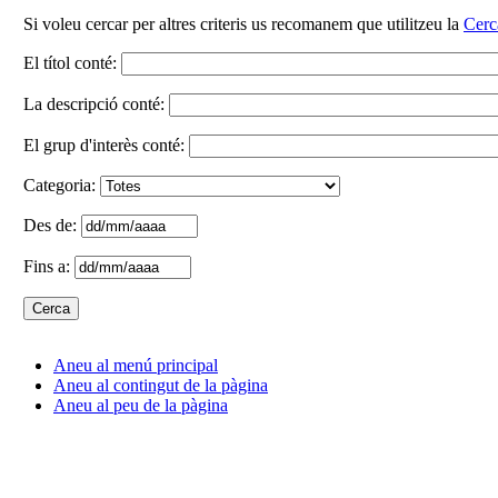
Si voleu cercar per altres criteris us recomanem que utilitzeu la
Cerc
El títol conté:
La descripció conté:
El grup d'interès conté:
Categoria:
Des de:
Fins a:
Aneu al menú principal
Aneu al contingut de la pàgina
Aneu al peu de la pàgina