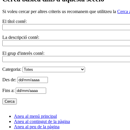
Si voleu cercar per altres criteris us recomanem que utilitzeu la
Cerca 
El títol conté:
La descripció conté:
El grup d'interès conté:
Categoria:
Des de:
Fins a:
Aneu al menú principal
Aneu al contingut de la pàgina
Aneu al peu de la pàgina