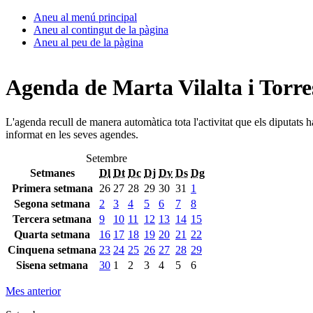
Aneu al menú principal
Aneu al contingut de la pàgina
Aneu al peu de la pàgina
Agenda de Marta Vilalta i Torre
L'agenda recull de manera automàtica tota l'activitat que els diputats 
informat en les seves agendes.
Setembre
Setmanes
Dl
Dt
Dc
Dj
Dv
Ds
Dg
Primera setmana
26
27
28
29
30
31
1
Segona setmana
2
3
4
5
6
7
8
Tercera setmana
9
10
11
12
13
14
15
Quarta setmana
16
17
18
19
20
21
22
Cinquena setmana
23
24
25
26
27
28
29
Sisena setmana
30
1
2
3
4
5
6
Mes anterior