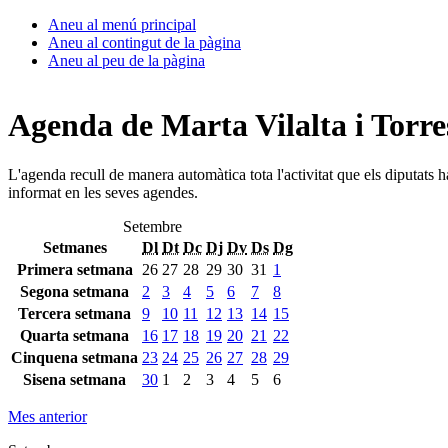
Aneu al menú principal
Aneu al contingut de la pàgina
Aneu al peu de la pàgina
Agenda de Marta Vilalta i Torre
L'agenda recull de manera automàtica tota l'activitat que els diputats 
informat en les seves agendes.
Setembre
Setmanes
Dl
Dt
Dc
Dj
Dv
Ds
Dg
Primera setmana
26
27
28
29
30
31
1
Segona setmana
2
3
4
5
6
7
8
Tercera setmana
9
10
11
12
13
14
15
Quarta setmana
16
17
18
19
20
21
22
Cinquena setmana
23
24
25
26
27
28
29
Sisena setmana
30
1
2
3
4
5
6
Mes anterior