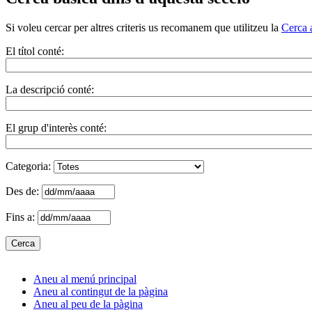
Si voleu cercar per altres criteris us recomanem que utilitzeu la
Cerca 
El títol conté:
La descripció conté:
El grup d'interès conté:
Categoria:
Des de:
Fins a:
Aneu al menú principal
Aneu al contingut de la pàgina
Aneu al peu de la pàgina