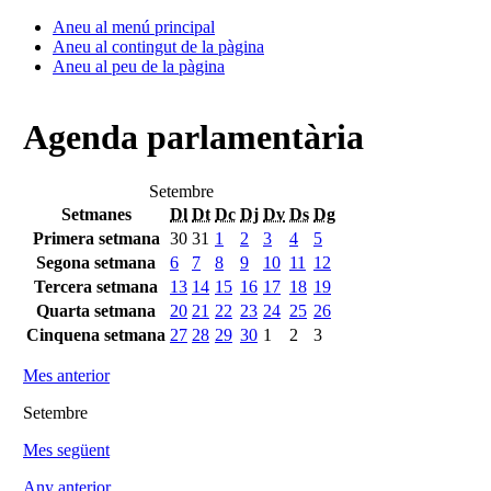
Aneu al menú principal
Aneu al contingut de la pàgina
Aneu al peu de la pàgina
Agenda parlamentària
Setembre
Setmanes
Dl
Dt
Dc
Dj
Dv
Ds
Dg
Primera setmana
30
31
1
2
3
4
5
Segona setmana
6
7
8
9
10
11
12
Tercera setmana
13
14
15
16
17
18
19
Quarta setmana
20
21
22
23
24
25
26
Cinquena setmana
27
28
29
30
1
2
3
Mes anterior
Setembre
Mes següent
Any anterior