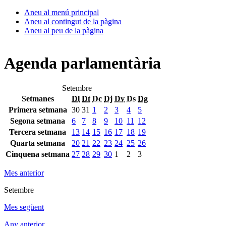
Aneu al menú principal
Aneu al contingut de la pàgina
Aneu al peu de la pàgina
Agenda parlamentària
Setembre
Setmanes
Dl
Dt
Dc
Dj
Dv
Ds
Dg
Primera setmana
30
31
1
2
3
4
5
Segona setmana
6
7
8
9
10
11
12
Tercera setmana
13
14
15
16
17
18
19
Quarta setmana
20
21
22
23
24
25
26
Cinquena setmana
27
28
29
30
1
2
3
Mes anterior
Setembre
Mes següent
Any anterior