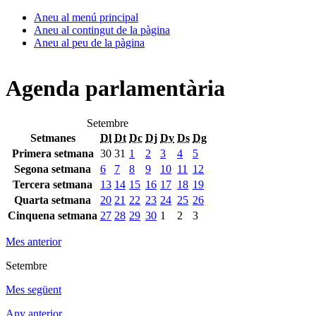
Aneu al menú principal
Aneu al contingut de la pàgina
Aneu al peu de la pàgina
Agenda parlamentària
Setembre
Setmanes
Dl
Dt
Dc
Dj
Dv
Ds
Dg
Primera setmana
30
31
1
2
3
4
5
Segona setmana
6
7
8
9
10
11
12
Tercera setmana
13
14
15
16
17
18
19
Quarta setmana
20
21
22
23
24
25
26
Cinquena setmana
27
28
29
30
1
2
3
Mes anterior
Setembre
Mes següent
Any anterior