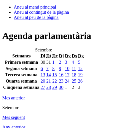
Aneu al menú principal
Aneu al contingut de la pàgina
Aneu al peu de la pàgina
Agenda parlamentària
Setembre
Setmanes
Dl
Dt
Dc
Dj
Dv
Ds
Dg
Primera setmana
30
31
1
2
3
4
5
Segona setmana
6
7
8
9
10
11
12
Tercera setmana
13
14
15
16
17
18
19
Quarta setmana
20
21
22
23
24
25
26
Cinquena setmana
27
28
29
30
1
2
3
Mes anterior
Setembre
Mes següent
Any anterior