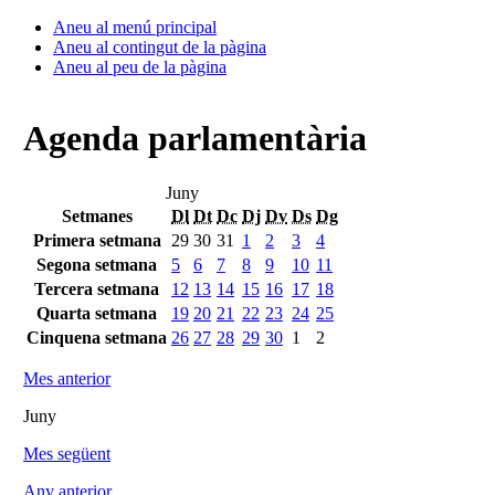
Aneu al menú principal
Aneu al contingut de la pàgina
Aneu al peu de la pàgina
Agenda parlamentària
Juny
Setmanes
Dl
Dt
Dc
Dj
Dv
Ds
Dg
Primera setmana
29
30
31
1
2
3
4
Segona setmana
5
6
7
8
9
10
11
Tercera setmana
12
13
14
15
16
17
18
Quarta setmana
19
20
21
22
23
24
25
Cinquena setmana
26
27
28
29
30
1
2
Mes anterior
Juny
Mes següent
Any anterior