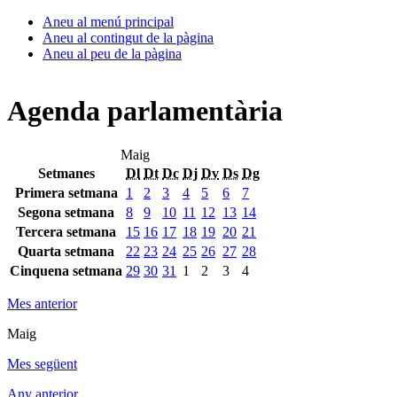
Aneu al menú principal
Aneu al contingut de la pàgina
Aneu al peu de la pàgina
Agenda parlamentària
Maig
Setmanes
Dl
Dt
Dc
Dj
Dv
Ds
Dg
Primera setmana
1
2
3
4
5
6
7
Segona setmana
8
9
10
11
12
13
14
Tercera setmana
15
16
17
18
19
20
21
Quarta setmana
22
23
24
25
26
27
28
Cinquena setmana
29
30
31
1
2
3
4
Mes anterior
Maig
Mes següent
Any anterior