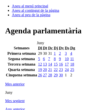
Aneu al menú principal
Aneu al contingut de la pàgina
Aneu al peu de la pàgina
Agenda parlamentària
Juny
Setmanes
Dl
Dt
Dc
Dj
Dv
Ds
Dg
Primera setmana
29
30
31
1
2
3
4
Segona setmana
5
6
7
8
9
10
11
Tercera setmana
12
13
14
15
16
17
18
Quarta setmana
19
20
21
22
23
24
25
Cinquena setmana
26
27
28
29
30
1
2
Mes anterior
Juny
Mes següent
Any anterior