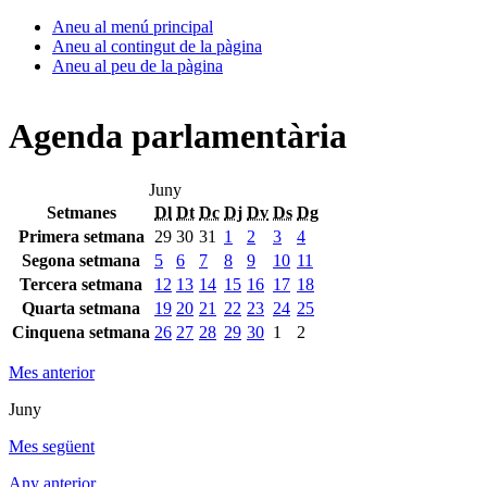
Aneu al menú principal
Aneu al contingut de la pàgina
Aneu al peu de la pàgina
Agenda parlamentària
Juny
Setmanes
Dl
Dt
Dc
Dj
Dv
Ds
Dg
Primera setmana
29
30
31
1
2
3
4
Segona setmana
5
6
7
8
9
10
11
Tercera setmana
12
13
14
15
16
17
18
Quarta setmana
19
20
21
22
23
24
25
Cinquena setmana
26
27
28
29
30
1
2
Mes anterior
Juny
Mes següent
Any anterior