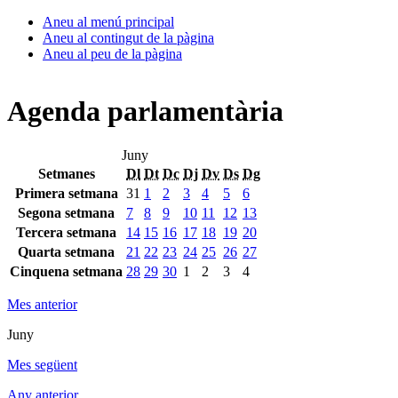
Aneu al menú principal
Aneu al contingut de la pàgina
Aneu al peu de la pàgina
Agenda parlamentària
Juny
Setmanes
Dl
Dt
Dc
Dj
Dv
Ds
Dg
Primera setmana
31
1
2
3
4
5
6
Segona setmana
7
8
9
10
11
12
13
Tercera setmana
14
15
16
17
18
19
20
Quarta setmana
21
22
23
24
25
26
27
Cinquena setmana
28
29
30
1
2
3
4
Mes anterior
Juny
Mes següent
Any anterior