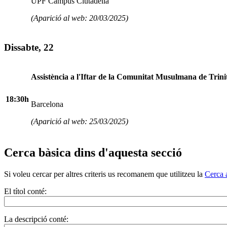
UPF Campus Ciutadella
(Aparició al web: 20/03/2025)
Dissabte, 22
Assistència a l'Iftar de la Comunitat Musulmana de Trinit
18:30h
Barcelona
(Aparició al web: 25/03/2025)
Cerca bàsica dins d'aquesta secció
Si voleu cercar per altres criteris us recomanem que utilitzeu la
Cerca 
El títol conté:
La descripció conté: