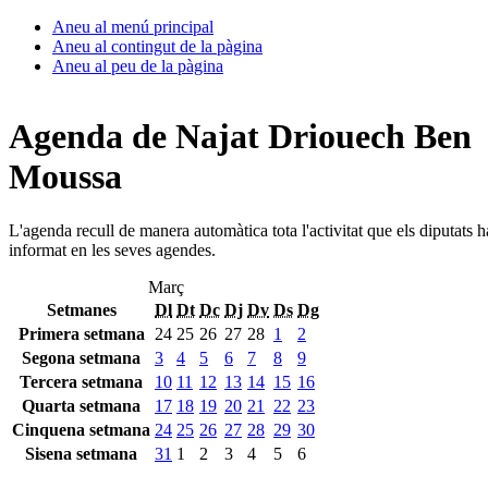
Aneu al menú principal
Aneu al contingut de la pàgina
Aneu al peu de la pàgina
Agenda de Najat Driouech Ben
Moussa
L'agenda recull de manera automàtica tota l'activitat que els diputats 
informat en les seves agendes.
Març
Setmanes
Dl
Dt
Dc
Dj
Dv
Ds
Dg
Primera setmana
24
25
26
27
28
1
2
Segona setmana
3
4
5
6
7
8
9
Tercera setmana
10
11
12
13
14
15
16
Quarta setmana
17
18
19
20
21
22
23
Cinquena setmana
24
25
26
27
28
29
30
Sisena setmana
31
1
2
3
4
5
6