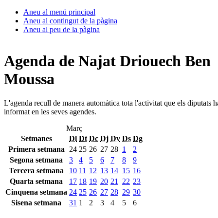
Aneu al menú principal
Aneu al contingut de la pàgina
Aneu al peu de la pàgina
Agenda de Najat Driouech Ben
Moussa
L'agenda recull de manera automàtica tota l'activitat que els diputats 
informat en les seves agendes.
Març
Setmanes
Dl
Dt
Dc
Dj
Dv
Ds
Dg
Primera setmana
24
25
26
27
28
1
2
Segona setmana
3
4
5
6
7
8
9
Tercera setmana
10
11
12
13
14
15
16
Quarta setmana
17
18
19
20
21
22
23
Cinquena setmana
24
25
26
27
28
29
30
Sisena setmana
31
1
2
3
4
5
6